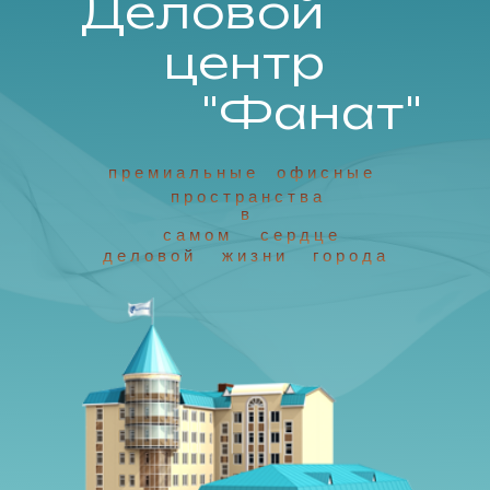
Деловой
центр
"Фанат"
п р е м и а л ь н ы е
о ф и с н ы е
п р о с т р а н с т в а
в
с а м о м
с е р д ц е
д е л о в о й
ж и з н и
г о р о д а