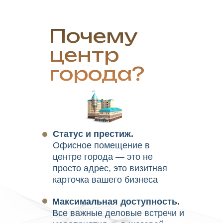
Почему
Комфорт и
центр
инфраструктура
города?
Деловой центр
расположен в тихом
районе вдали от шумных
магистралей, что создаёт идеальные
условия для продуктивной работы.
На каждом этаже находятся
Статус и престиж.
современные санузлы,
Офисное помещение в
поддерживается безупречная
чистота помещений и общественных
центре города — это не
зон, обеспечивая максимальный
просто адрес, это визитная
комфорт для ваших сотрудников и
карточка вашего бизнеса
гостей.
Максимальная доступность.
Все важные деловые встречи и