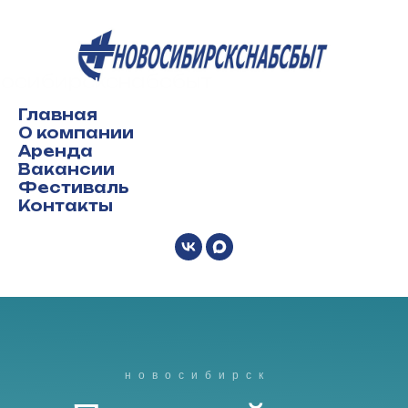
осибирскснабсбыт
Главная
О компании
Аренда
Вакансии
Фестиваль
Контакты
н о в о с и б и р с к